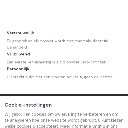
Vertrouwelijk
Elk gesprek en elk dossier wordt met maximale discretie
behandeld.
Vrijblijvend
Een eerste kennismaking is altijd zonder verplichtingen.
Persoonlijk
U spreekt altijd met een ervaren adviseur, geen callcenter.
Cookie-instellingen
WAARMEE KUNNEN WE U HELPEN?
Wij gebruiken cookies om uw ervaring te verbeteren en om
te analyseren hoe onze website wordt gebruikt. U kunt kiezen
Elk traject begint met een
welke cookies u accepteert. Meer informatie vindt u in ons